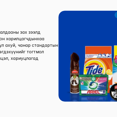
алдааны зах зээлд 
он харилцагчдынхаа 
үл ахуй, чанар стандартын 
гдэхүүнийг тогтмол 
цэл, хариуцлагад 