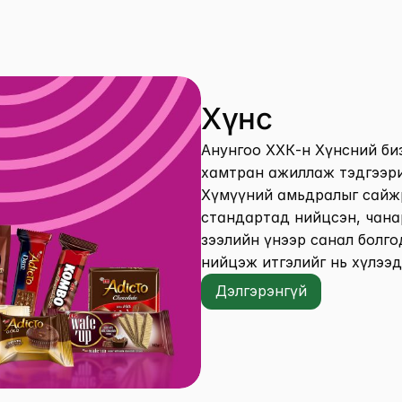
Хүнс
Анунгоо ХХК-н Хүнсний би
хамтран ажиллаж тэдгээрий
Хүмүүний амьдралыг сайжр
стандартад нийцсэн, чанар
зээлийн үнээр санал болго
нийцэж итгэлийг нь хүлээд
Дэлгэрэнгүй
Дэлгэрэнгүй