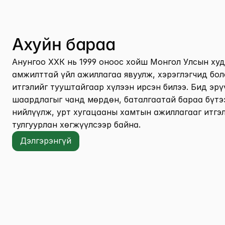
Ахуйн бараа
Анунгоо ХХК нь 1999 оноос хойш Монгол Улсын худ
амжилттай үйл ажиллагаа явуулж, хэрэглэгчид бол
итгэлийг тууштайгаар хүлээн ирсэн билээ. Бид эрү
шаардлагыг чанд мөрдөн, баталгаатай бараа бүтээ
нийлүүлж, урт хугацааны хамтын ажиллагааг итгэл
тулгуурлан хөгжүүлсээр байна.
Дэлгэрэнгүй
Дэлгэрэнгүй