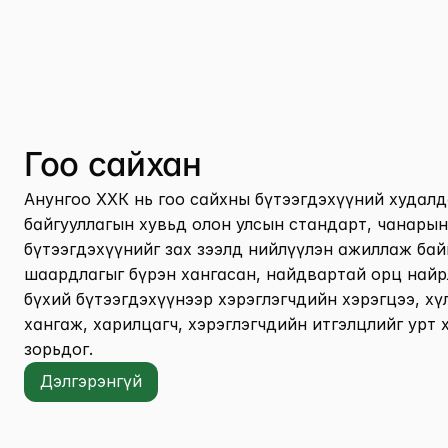
Гоо сайхан
Анунгоо ХХК нь гоо сайхны бүтээгдэхүүний худалд
байгууллагын хувьд олон улсын стандарт, чанары
бүтээгдэхүүнийг зах зээлд нийлүүлэн ажиллаж байн
шаардлагыг бүрэн хангасан, найдвартай орц найр
бүхий бүтээгдэхүүнээр хэрэглэгчдийн хэрэгцээ, хү
хангаж, харилцагч, хэрэглэгчдийн итгэлцлийг урт 
зорьдог.
Дэлгэрэнгүй
Дэлгэрэнгүй