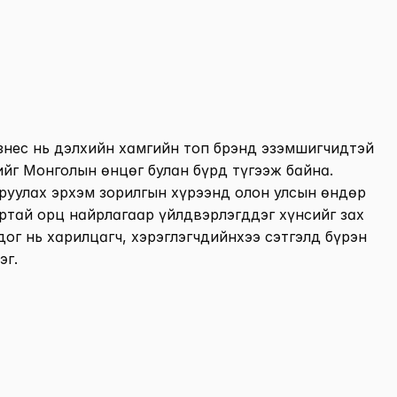
знес нь дэлхийн хамгийн топ брэнд эзэмшигчидтэй 
г Монголын өнцөг булан бүрд түгээж байна. 
уулах эрхэм зорилгын хүрээнд олон улсын өндөр 
тай орц найрлагаар үйлдвэрлэгддэг хүнсийг зах 
дог нь харилцагч, хэрэглэгчдийнхээ сэтгэлд бүрэн 
эг.