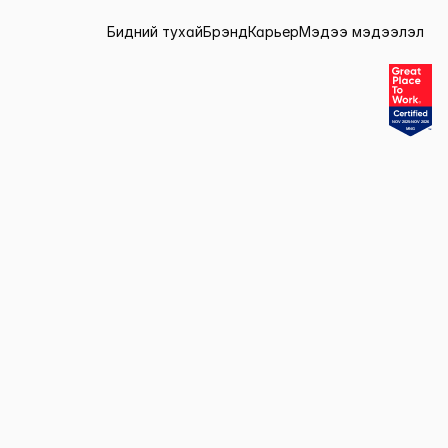
Бидний тухай
Брэнд
Карьер
Мэдээ мэдээлэл
Бидний тухай
Брэнд
Карьер
Мэдээ мэдээлэл