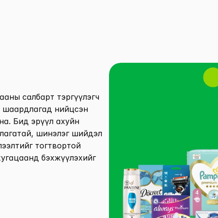
ааны салбарт тэргүүлэгч 
н шаардлагад нийцсэн 
а. Бид эрүүл ахуйн 
лагатай, шинэлэг шийдэл 
лээлтийг тогтвортой 
хугацаанд бэхжүүлэхийг 